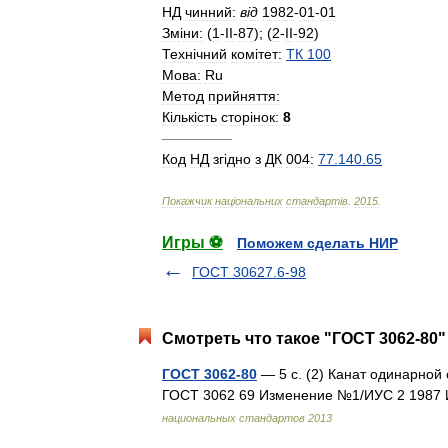
НД
чинний:
в
і
д
1982
-
01
-
01
Зм
і
ни:
(
1
-
II
-
87
); (
2
-
II
-
92
)
Техн
і
чний
ком
і
тет:
ТК
100
Мова:
Ru
Метод
прийняття:
К
і
льк
і
сть
стор
і
нок:
8
—————
Код
НД
зг
і
дно
з
ДК
004:
77
.
140
.
65
Покажчик
нац
і
ональних
стандарт
і
в
.
2015
.
Игры ⚽
Поможем сделать НИР
ГОСТ 30627.6-98
Смотреть что такое "ГОСТ 3062-80"
ГОСТ 3062-80
— 5 с. (2) Канат одинарной 
ГОСТ 3062 69 Изменение №1/ИУС 2 1987
национальных стандартов 2013