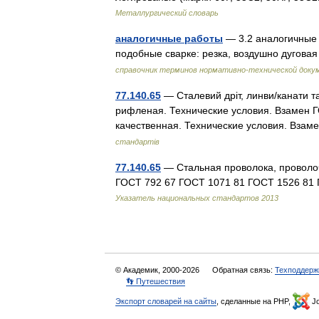
Металлургический словарь
аналогичные работы
— 3.2 аналогичные р
подобные сварке: резка, воздушно дугова
справочник терминов нормативно-технической доку
77.140.65
— Сталевий дріт, линви/канати 
рифленая. Технические условия. Взамен 
качественная. Технические условия. Вз
стандартів
77.140.65
— Стальная проволока, проволо
ГОСТ 792 67 ГОСТ 1071 81 ГОСТ 1526 81
Указатель национальных стандартов 2013
© Академик, 2000-2026
Обратная связь:
Техподдерж
👣 Путешествия
Экспорт словарей на сайты
, сделанные на PHP,
Jo