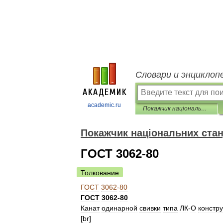
Словари и энциклоп
academic.ru
Покажчик національних стандартів
Покажчик національних стан
ГОСТ 3062-80
Толкование
ГОСТ
3062
-
80
ГОСТ
3062
-
80
Канат
одинарной
свивки
типа
ЛК
-
О
констр
[
br
]