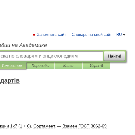
Запомнить сайт
Словарь на свой сайт
RU
едии на Академике
Найти!
Толкования
Переводы
Книги
Игры ⚽
дартів
укции
1х7
(
1
+
6
).
Сортамент
. —
Взамен
ГОСТ
3062
-
69