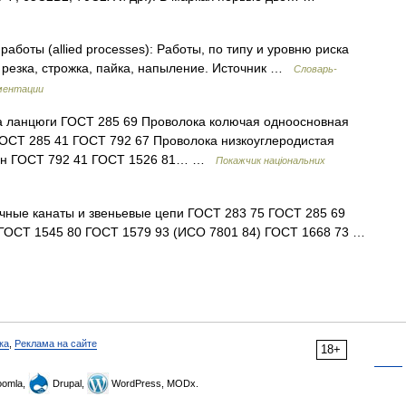
аботы (allied processes): Работы, по типу и уровню риска
я резка, строжка, пайка, напыление. Источник …
Словарь-
ментации
та ланцюги ГОСТ 285 69 Проволока колючая одноосновная
ГОСТ 285 41 ГОСТ 792 67 Проволока низкоуглеродистая
амен ГОСТ 792 41 ГОСТ 1526 81… …
Покажчик національних
чные канаты и звеньевые цепи ГОСТ 283 75 ГОСТ 285 69
 ГОСТ 1545 80 ГОСТ 1579 93 (ИСО 7801 84) ГОСТ 1668 73 …
ка
,
Реклама на сайте
18+
omla,
Drupal,
WordPress, MODx.