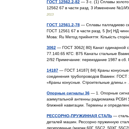
ГОСТ 12562.2-82
— 3 с. (1) Сплавы золот
12562 67 в части разд. 3 Изменение №1/
2013
ГОСТ 12561.2-78
— Сплавы палладиево се
ГОСТ 12561 67 в части разд. 5 [br] НД чинни
Мова: Ru Метод прийняття: Кількість сторі
3062
— ГОСТ 3062{ 80} Канат одинарной св
77.140.65 КГС: В75 Канаты стальные Взаме
2/92 Примечание: переиздание 1987 в сб
14187
— ГОСТ 14187{ 84} Краны конусные.
соединения трубопроводов Взамен: ГОСТ 1
«Краны конусные. Строительные длины.
Опорные сигналы 36
— 1. Опорные сигна
азимутальной антенны радиомаяка РСБН У
ближней навигации. Термины и определ
РЕССОРНО-ПРУЖИННАЯ СТАЛЬ
— сталь,
деталей машин. Рессорно пружинную сталь 
легированые (марки 60Г, 55С2, 50ХГ, 55С