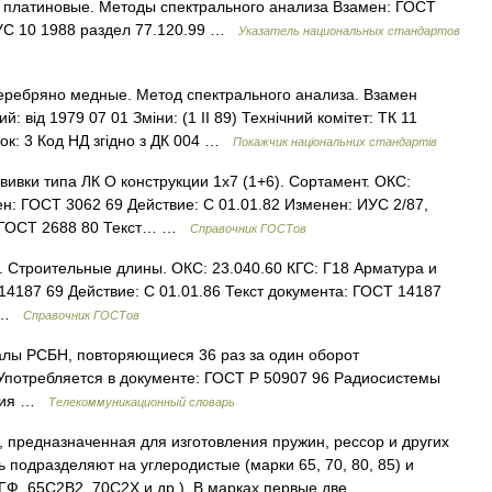
о платиновые. Методы спектрального анализа Взамен: ГОСТ
ИУС 10 1988 раздел 77.120.99 …
Указатель национальных стандартов
ребряно медные. Метод спектрального анализа. Взамен
й: від 1979 07 01 Зміни: (1 II 89) Технічний комітет: ТК 11
нок: 3 Код НД згідно з ДК 004 …
Покажчик національних стандартів
ивки типа ЛК О конструкции 1х7 (1+6). Сортамент. ОКС:
н: ГОСТ 3062 69 Действие: С 01.01.82 Изменен: ИУС 2/87,
. ГОСТ 2688 80 Текст… …
Справочник ГОСТов
 Строительные длины. ОКС: 23.040.60 КГС: Г18 Арматура и
4187 69 Действие: С 01.01.86 Текст документа: ГОСТ 14187
» …
Справочник ГОСТов
лы РСБН, повторяющиеся 36 раз за один оборот
потребляется в документе: ГОСТ Р 50907 96 Радиосистемы
ения …
Телекоммуникационный словарь
 предназначенная для изготовления пружин, рессор и других
подразделяют на углеродистые (марки 65, 70, 80, 85) и
2ГФ, 65С2В2, 70С2Х и др.). В марках первые две… …